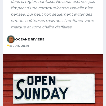
dans la région nantaise. Ne sous-estimez pas
l'impact d'une communication visuelle bien
pensée, qui peut non seulement éviter des
erreurs coûteuses mais aussi renforcer votre
marque et votre chiffre d'affaires.
OCÉANE RIVIERE
8 JUIN 2026