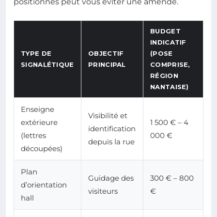
positionnés peut vous éviter une amende.
BUDGET
INDICATIF
TYPE DE
OBJECTIF
(POSE
SIGNALÉTIQUE
PRINCIPAL
COMPRISE,
RÉGION
NANTAISE)
Enseigne
Visibilité et
extérieure
1 500 € – 4
identification
(lettres
000 €
depuis la rue
découpées)
Plan
Guidage des
300 € – 800
d’orientation
visiteurs
€
hall