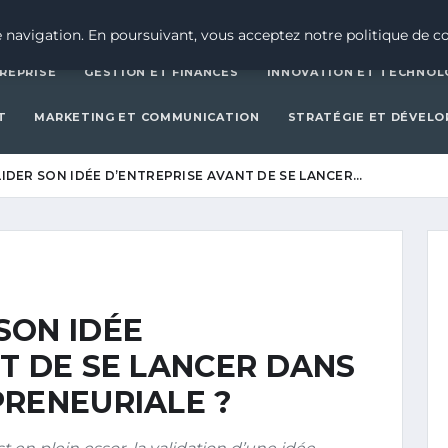
CRÉATION D’ENTREPRISE
GESTION ET FINAN
 navigation. En poursuivant, vous acceptez notre politique de co
REPRISE
GESTION ET FINANCES
INNOVATION ET TECHNOL
T
MARKETING ET COMMUNICATION
STRATÉGIE ET DÉVEL
DER SON IDÉE D’ENTREPRISE AVANT DE SE LANCER…
SON IDÉE
T DE SE LANCER DANS
PRENEURIALE ?