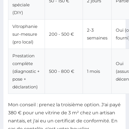
50 - 150 €
2 jours
Partie
spéciale
(DIY)
Vitrophanie
2-3
Oui (c
sur-mesure
200 - 500 €
semaines
fourni
(pro local)
Prestation
complète
Oui
(diagnostic +
500 - 800 €
1 mois
(assu
pose +
décen
déclaration)
Mon conseil : prenez la troisième option. J'ai payé
380 € pour une vitrine de 3 m² chez un artisan
nantais, et j'ai eu un certificat de conformité. En
cas de contrôle, c'est votre bouclier.