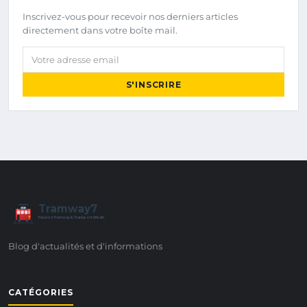
Inscrivez-vous pour recevoir nos derniers articles
directement dans votre boîte mail.
Votre adresse email
S'INSCRIRE
Tramway7
7
Passion Tramway & Transport Urbain
Blog d'actualités et d'informations
CATÉGORIES