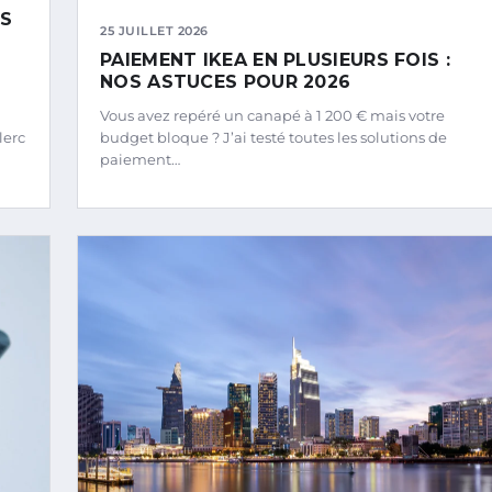
NS
25 JUILLET 2026
PAIEMENT IKEA EN PLUSIEURS FOIS :
NOS ASTUCES POUR 2026
Vous avez repéré un canapé à 1 200 € mais votre
lerc
budget bloque ? J’ai testé toutes les solutions de
paiement…