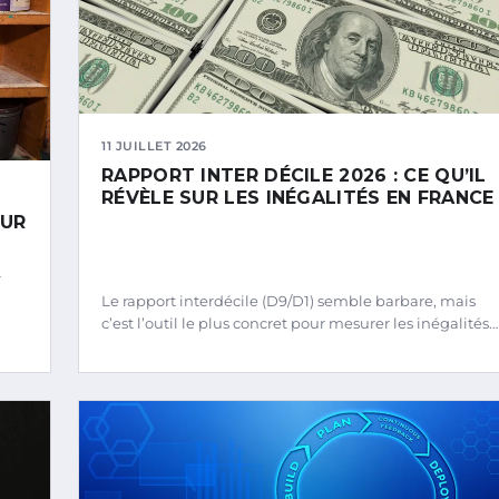
11 JUILLET 2026
RAPPORT INTER DÉCILE 2026 : CE QU’IL
RÉVÈLE SUR LES INÉGALITÉS EN FRANCE
EUR
r
Le rapport interdécile (D9/D1) semble barbare, mais
c’est l’outil le plus concret pour mesurer les inégalités…