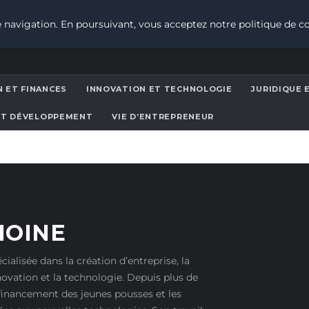
 navigation. En poursuivant, vous acceptez notre politique de co
 ET FINANCES
INNOVATION ET TECHNOLOGIE
JURIDIQUE 
ET DÉVELOPPEMENT
VIE D’ENTREPRENEUR
MOINE
ialisée dans la création d’entreprise, la
nnovation et la technologie. Depuis plus de
e financement des jeunes pousses et les