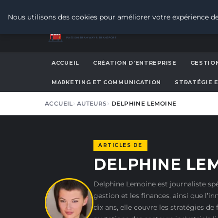
VENDREDI 7 AOÛT 2026
Nous utilisons des cookies pour améliorer votre expérience de
TRAMWAY7
7
PASSION TRAMWAY & TRANSPORT URBAIN
ACCUEIL
CRÉATION D’ENTREPRISE
GESTION
MARKETING ET COMMUNICATION
STRATÉGIE 
ACCUEIL
AUTEURS
DELPHINE LEMOINE
ARTICLES DE
DELPHINE LE
Delphine Lemoine est journaliste spéc
gestion et les finances, ainsi que l’i
dix ans, elle couvre les stratégies d