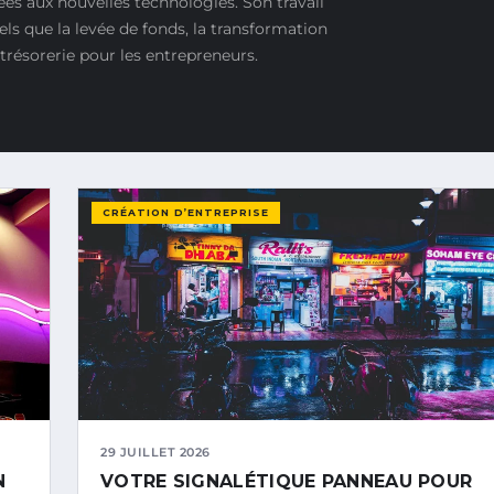
ées aux nouvelles technologies. Son travail
els que la levée de fonds, la transformation
résorerie pour les entrepreneurs.
CRÉATION D’ENTREPRISE
29 JUILLET 2026
N
VOTRE SIGNALÉTIQUE PANNEAU POUR