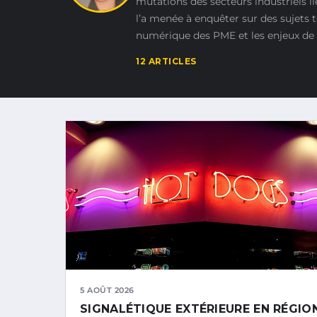
mutations des secteurs industriels li
l’a menée à enquêter sur des sujets t
numérique des PME et les enjeux de t
12 ARTICLES
5 AOÛT 2026
SIGNALÉTIQUE EXTÉRIEURE EN RÉGIO