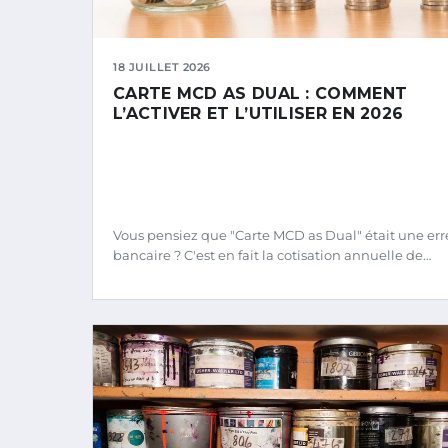
18 JUILLET 2026
CARTE MCD AS DUAL : COMMENT
L’ACTIVER ET L’UTILISER EN 2026
Vous pensiez que "Carte MCD as Dual" était une err
bancaire ? C'est en fait la cotisation annuelle de…