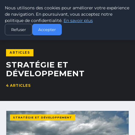
Nous utilisons des cookies pour améliorer votre expérience
TRAMWAY7
7
de navigation. En poursuivant, vous acceptez notre
PASSION TRAMWAY & TRANSPORT URBAIN
politique de confidentialité.
En savoir plus
ACCUEIL
STRATÉGIE ET DÉVELOPPEMENT
Refuser
Accepter
ARTICLES
STRATÉGIE ET
DÉVELOPPEMENT
4 ARTICLES
STRATÉGIE ET DÉVELOPPEMENT