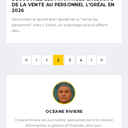
DE LA VENTE AU PERSONNEL L'ORÉAL EN
2026
Découvrez le secret bien gardé de la "vente au
personnel" chez L'Oréal, un avantage salarié offrant
des…
1
2
3
4
OCÉANE RIVIERE
Océane Riviere est journaliste, spécialisée dans la création
d’entreprise, la gestion et finances, ainsi que…