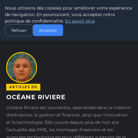
Nous utilisons des cookies pour améliorer votre expérience
TRAMWAY7
7
de navigation. En poursuivant, vous acceptez notre
PASSION TRAMWAY & TRANSPORT URBAIN
politique de confidentialité.
En savoir plus
ACCUEIL
AUTEURS
OCÉANE RIVIERE
Refuser
Accepter
ARTICLES DE
OCÉANE RIVIERE
Océane Riviere est journaliste, spécialisée dans la création
d’entreprise, la gestion et finances, ainsi que l’innovation
et la technologie. Elle couvre depuis plus de huit ans
l’actualité des PME, les montages financiers et les
avancées technologiques pour différents supports de la