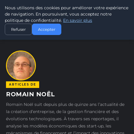
Nous utilisons des cookies pour améliorer votre expérience
TRAMWAY7
7
de navigation. En poursuivant, vous acceptez notre
PASSION TRAMWAY & TRANSPORT URBAIN
politique de confidentialité.
En savoir plus
ACCUEIL
AUTEURS
ROMAIN NOËL
Refuser
Accepter
ARTICLES DE
ROMAIN NOËL
Romain Noël suit depuis plus de quinze ans l’actualité de
la création d’entreprise, de la gestion financière et des
évolutions technologiques. À travers ses reportages, il
analyse les modèles économiques des start-up, les
mécanismes de financement et l’impact des innovations