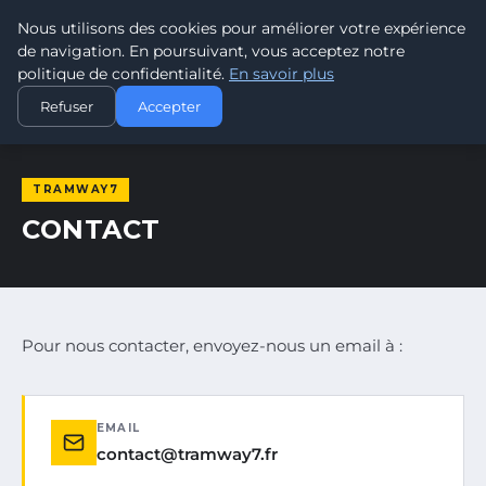
Nous utilisons des cookies pour améliorer votre expérience
TRAMWAY7
7
de navigation. En poursuivant, vous acceptez notre
PASSION TRAMWAY & TRANSPORT URBAIN
politique de confidentialité.
En savoir plus
ACCUEIL
CONTACT
Refuser
Accepter
TRAMWAY7
CONTACT
Pour nous contacter, envoyez-nous un email à :
EMAIL
contact@tramway7.fr