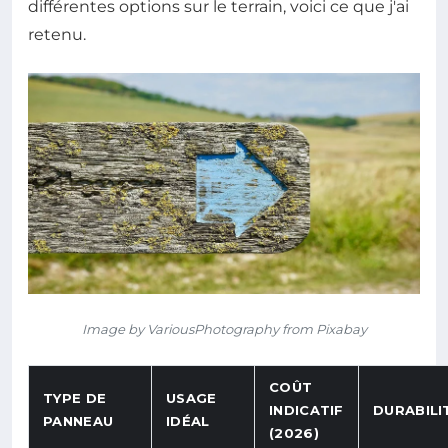
différentes options sur le terrain, voici ce que j'ai
retenu.
Image by VariousPhotography from Pixabay
COÛT
TYPE DE
USAGE
INDICATIF
DURABILI
PANNEAU
IDÉAL
(2026)