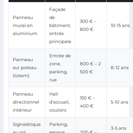
Façade
Panneau
de
300 € –
mural en
bâtiment,
10-15 ans
800 €
aluminium
entrée
principale
Entrée de
Panneau
zone,
800 € – 2
sur poteau
8-12 ans
parking,
500 €
(totem)
rue
Panneau
Hall
150 € –
directionnel
d'accueil,
5-10 ans
400 €
intérieur
couloirs
Signalétique
Parking,
3-5 ans
au sol
espace
200 € –