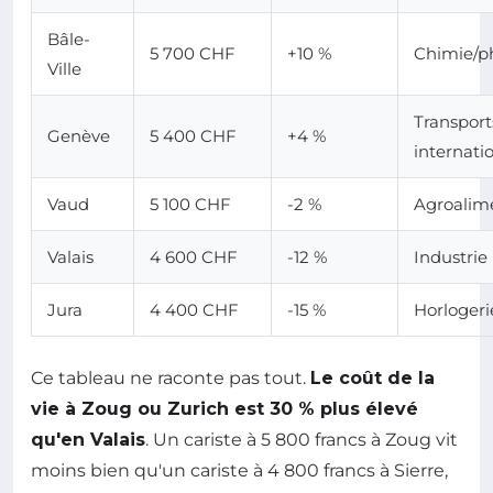
Bâle-
5 700 CHF
+10 %
Chimie/
Ville
Transport
Genève
5 400 CHF
+4 %
internati
Vaud
5 100 CHF
-2 %
Agroalim
Valais
4 600 CHF
-12 %
Industrie
Jura
4 400 CHF
-15 %
Horlogeri
Ce tableau ne raconte pas tout.
Le coût de la
vie à Zoug ou Zurich est 30 % plus élevé
qu'en Valais
. Un cariste à 5 800 francs à Zoug vit
moins bien qu'un cariste à 4 800 francs à Sierre,