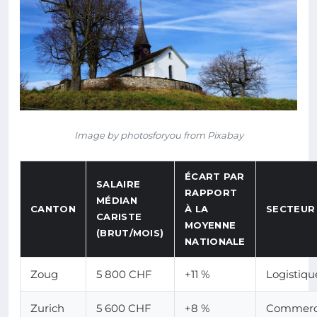
Image by photosforyou from Pixabay
ÉCART PAR
SALAIRE
RAPPORT
MÉDIAN
CANTON
À LA
SECTEUR
CARISTE
MOYENNE
(BRUT/MOIS)
NATIONALE
Zoug
5 800 CHF
+11 %
Logistiq
Zurich
5 600 CHF
+8 %
Commerce