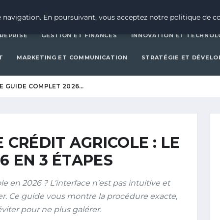
CRÉATION D’ENTREPRISE
GESTION ET FINAN
 navigation. En poursuivant, vous acceptez notre politique de co
REPRISE
GESTION ET FINANCES
INNOVATION ET TECHNOL
T
MARKETING ET COMMUNICATION
STRATÉGIE ET DÉVEL
LE GUIDE COMPLET 2026…
 CRÉDIT AGRICOLE : LE
6 EN 3 ÉTAPES
e en 2026 ? L'interface n'est pas intuitive et
. Ce guide vous montre la procédure exacte,
éviter pour ne plus galérer.