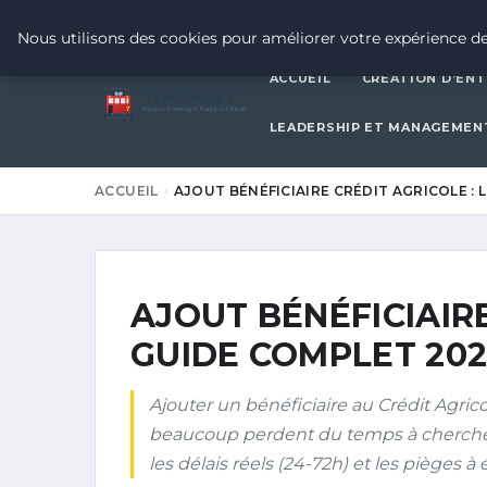
16 MAI 2026
Nous utilisons des cookies pour améliorer votre expérience de
ACCUEIL
CRÉATION D’ENT
Tramway7
7
Passion Tramway & Transport Urbain
LEADERSHIP ET MANAGEMEN
ACCUEIL
AJOUT BÉNÉFICIAIRE CRÉDIT AGRICOLE : 
AJOUT BÉNÉFICIAIRE
GUIDE COMPLET 202
Ajouter un bénéficiaire au Crédit Agricol
beaucoup perdent du temps à chercher
les délais réels (24-72h) et les pièges à 