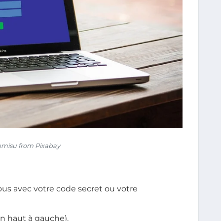
misu from Pixabay
us avec votre code secret ou votre
 en haut à gauche).