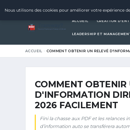
17 JUIN 2026
Nous utilisons des cookies pour améliorer votre expérience de
ACCUEIL
CRÉATION D’ENT
Tramway7
7
Passion Tramway & Transport Urbain
LEADERSHIP ET MANAGEMEN
ACCUEIL
COMMENT OBTENIR UN RELEVÉ D'INFORM
COMMENT OBTENIR 
D'INFORMATION DI
2026 FACILEMENT
Fini la chasse aux PDF et les relances i
d’information auto se transférera auto