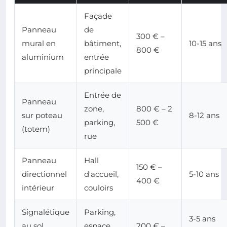
Façade
Panneau
de
300 € –
mural en
bâtiment,
10-15 ans
800 €
aluminium
entrée
principale
Entrée de
Panneau
zone,
800 € – 2
sur poteau
8-12 ans
parking,
500 €
(totem)
rue
Panneau
Hall
150 € –
directionnel
d'accueil,
5-10 ans
400 €
intérieur
couloirs
Signalétique
Parking,
3-5 ans
au sol
espace
200 € –