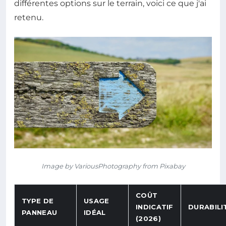
différentes options sur le terrain, voici ce que j'ai
retenu.
Image by VariousPhotography from Pixabay
COÛT
TYPE DE
USAGE
INDICATIF
DURABILI
PANNEAU
IDÉAL
(2026)