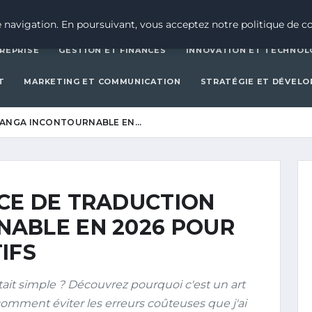
CRÉATION D’ENTREPRISE
GESTION ET FINAN
 navigation. En poursuivant, vous acceptez notre politique de co
REPRISE
GESTION ET FINANCES
INNOVATION ET TECHNOL
T
MARKETING ET COMMUNICATION
STRATÉGIE ET DÉVEL
MANGA INCONTOURNABLE EN…
CE DE TRADUCTION
ABLE EN 2026 POUR
IFS
ait simple ? Découvrez pourquoi c'est un art
comment éviter les erreurs coûteuses que j'ai