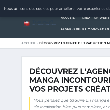
12 JUIN 2026
Nous utilisons des cookies pour améliorer votre expérience de
ACCUEIL
CRÉATION D’ENT
Tramway7
7
Passion Tramway & Transport Urbain
LEADERSHIP ET MANAGEMEN
ACCUEIL
DÉCOUVREZ L'AGENCE DE TRADUCTION 
DÉCOUVREZ L'AGEN
MANGA INCONTOURN
VOS PROJETS CRÉAT
Vous pensiez que traduire un manga ét
de localisation bien plus complexe, et 