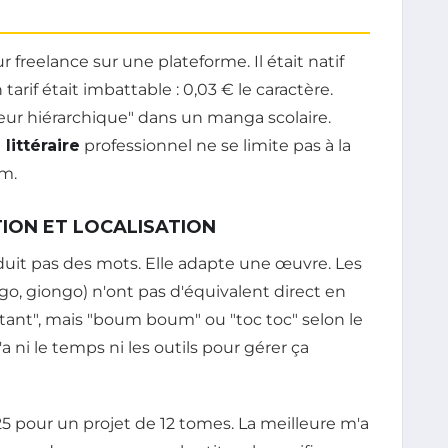
reelance sur une plateforme. Il était natif
 tarif était imbattable : 0,03 € le caractère.
rieur hiérarchique" dans un manga scolaire.
littéraire
professionnel ne se limite pas à la
um.
ION ET LOCALISATION
uit pas des mots. Elle adapte une œuvre. Les
igo, giongo) n'ont pas d'équivalent direct en
pitant", mais "boum boum" ou "toc toc" selon le
a ni le temps ni les outils pour gérer ça
025 pour un projet de 12 tomes. La meilleure m'a