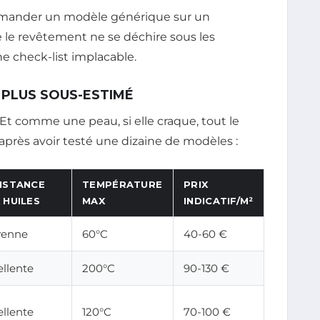
mmander un modèle générique sur un
e le revêtement ne se déchire sous les
une check-list implacable.
E PLUS SOUS-ESTIMÉ
Et comme une peau, si elle craque, tout le
 après avoir testé une dizaine de modèles :
ISTANCE
TEMPÉRATURE
PRIX
 HUILES
MAX
INDICATIF/M²
enne
60°C
40-60 €
ellente
200°C
90-130 €
ellente
120°C
70-100 €