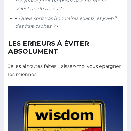
moyenne pour proposer une première
sélection de biens ?
»
«
Quels sont vos honoraires exacts, et y a-t-il
des frais cachés ?
»
LES ERREURS À ÉVITER
ABSOLUMENT
Je les ai toutes faites. Laissez-moi vous épargner
les miennes.