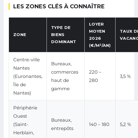
LES ZONES CLÉS À CONNAÎTRE
LOYER
TYPE DE
MOYEN
TAUX D
ZONE
BIENS
2026
VACAN
DOMINANT
(€/M²/AN)
Centre-ville
Bureaux,
Nantes
commerces
220 –
(Euronantes,
3,5 %
haut de
280
Île de
gamme
Nantes)
Périphérie
Ouest
Bureaux,
(Saint-
140 – 180
5,2 %
entrepôts
Herblain,