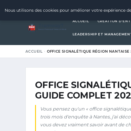
17 MAI 2026
Nous utilisons des cookies pour améliorer votre expérience de
ACCUEIL
CRÉATION D’ENT
Tramway7
7
Passion Tramway & Transport Urbain
LEADERSHIP ET MANAGEMEN
ACCUEIL
OFFICE SIGNALÉTIQUE RÉGION NANTAISE 
OFFICE SIGNALÉTIQ
GUIDE COMPLET 202
Vous pensez qu'un « office signalétiqu
trois mois d'enquête à Nantes, j'ai déco
vous devez vraiment savoir avant de ch