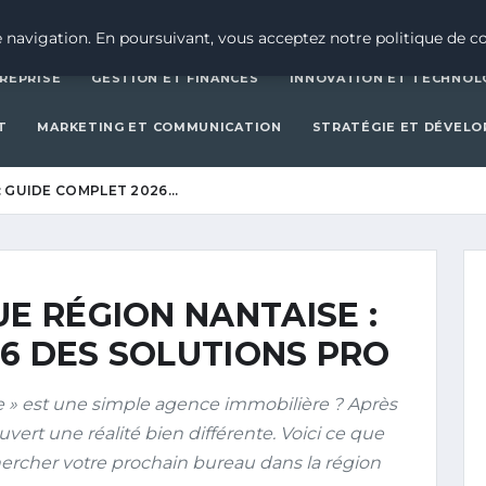
CRÉATION D’ENTREPRISE
GESTION ET FINAN
 navigation. En poursuivant, vous acceptez notre politique de co
REPRISE
GESTION ET FINANCES
INNOVATION ET TECHNOL
T
MARKETING ET COMMUNICATION
STRATÉGIE ET DÉVEL
: GUIDE COMPLET 2026…
UE RÉGION NANTAISE :
6 DES SOLUTIONS PRO
e » est une simple agence immobilière ? Après
uvert une réalité bien différente. Voici ce que
ercher votre prochain bureau dans la région