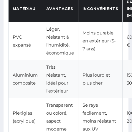
PR
MATÉRIAU
AVANTAGES
INCONVÉNIENTS
IN
(M
Léger,
Moins durable
PVC
résistant à
60
en extérieur (5-
expansé
l’humidité,
€
7 ans)
économique
Très
Aluminium
résistant,
Plus lourd et
15
composite
idéal pour
plus cher
30
l’extérieur
Transparent
Se raye
Plexiglas
ou coloré,
facilement,
10
(acrylique)
aspect
moins résistant
20
moderne
aux UV