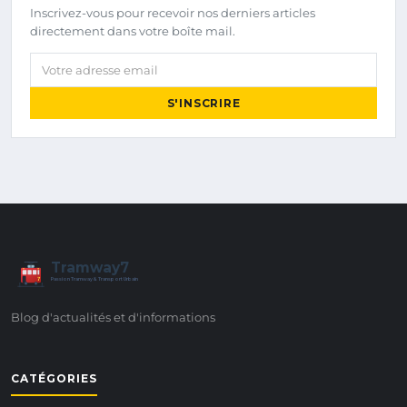
Inscrivez-vous pour recevoir nos derniers articles
directement dans votre boîte mail.
Votre adresse email
S'INSCRIRE
Tramway7
7
Passion Tramway & Transport Urbain
Blog d'actualités et d'informations
CATÉGORIES