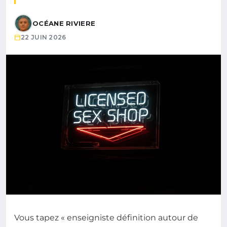
OCÉANE RIVIERE
22 JUIN 2026
Vous tapez « enseigniste définition autour de