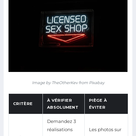
Image by TheOtherKev from Pixabay
À VÉRIFIER
PIÈGE À
CRITÈRE
ABSOLUMENT
ÉVITER
Demandez 3
réalisations
Les photos sur