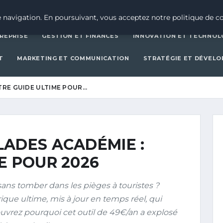
CRÉATION D’ENTREPRISE
GESTION ET FINAN
 navigation. En poursuivant, vous acceptez notre politique de co
REPRISE
GESTION ET FINANCES
INNOVATION ET TECHNOL
T
MARKETING ET COMMUNICATION
STRATÉGIE ET DÉVEL
TRE GUIDE ULTIME POUR…
LADES ACADÉMIE :
E POUR 2026
sans tomber dans les pièges à touristes ?
ue ultime, mis à jour en temps réel, qui
uvrez pourquoi cet outil de 49€/an a explosé