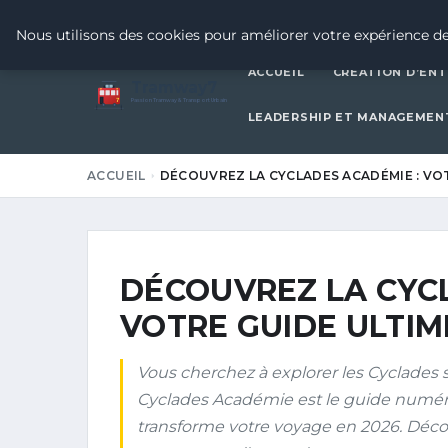
3 JUILLET 2026
Nous utilisons des cookies pour améliorer votre expérience de
ACCUEIL
CRÉATION D’ENT
Tramway7
7
Passion Tramway & Transport Urbain
LEADERSHIP ET MANAGEMEN
ACCUEIL
DÉCOUVREZ LA CYCLADES ACADÉMIE : VO
DÉCOUVREZ LA CYC
VOTRE GUIDE ULTIM
Vous cherchez à explorer les Cyclades 
Cyclades Académie est le guide numériq
transforme votre voyage en 2026. Déco