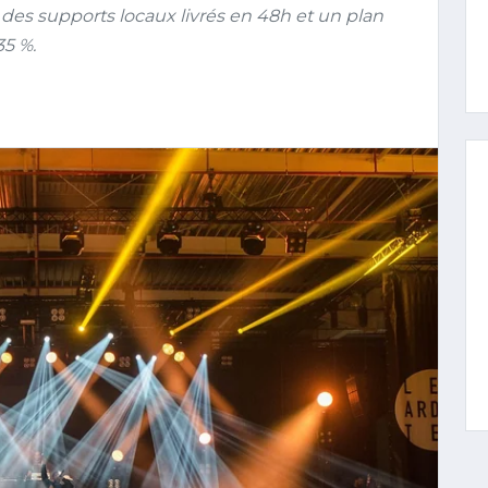
 des supports locaux livrés en 48h et un plan
35 %.