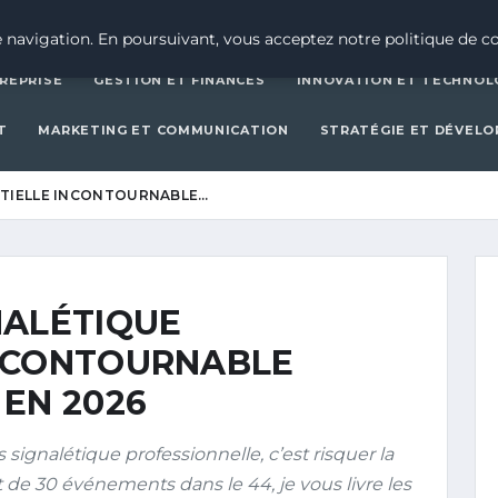
CRÉATION D’ENTREPRISE
GESTION ET FINAN
 navigation. En poursuivant, vous acceptez notre politique de co
REPRISE
GESTION ET FINANCES
INNOVATION ET TECHNOL
T
MARKETING ET COMMUNICATION
STRATÉGIE ET DÉVEL
NTIELLE INCONTOURNABLE…
NALÉTIQUE
NCONTOURNABLE
EN 2026
ignalétique professionnelle, c’est risquer la
t de 30 événements dans le 44, je vous livre les