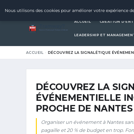
4 JUILLET 2026
Nous utilisons des cookies pour améliorer votre expérience de
ACCUEIL
CRÉATION D’ENT
Tramway7
7
Passion Tramway & Transport Urbain
LEADERSHIP ET MANAGEMEN
ACCUEIL
DÉCOUVREZ LA SIGNALÉTIQUE ÉVÉNEME
DÉCOUVREZ LA SIG
ÉVÉNEMENTIELLE I
PROCHE DE NANTES 
Organiser un événement à Nantes sans s
pagaille et 20 % de budget en trop. For