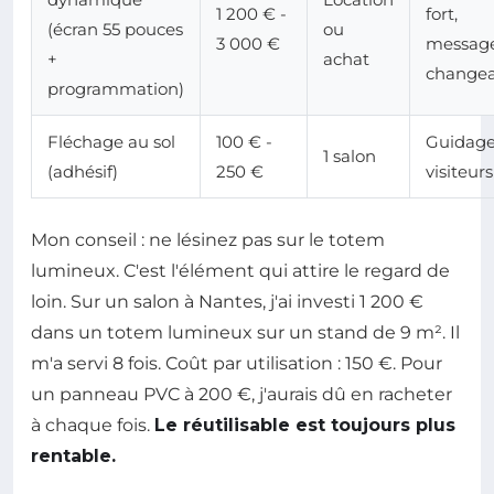
1 200 € -
fort,
(écran 55 pouces
ou
3 000 €
messag
+
achat
change
programmation)
Fléchage au sol
100 € -
Guidage
1 salon
(adhésif)
250 €
visiteurs
Mon conseil : ne lésinez pas sur le totem
lumineux. C'est l'élément qui attire le regard de
loin. Sur un salon à Nantes, j'ai investi 1 200 €
dans un totem lumineux sur un stand de 9 m². Il
m'a servi 8 fois. Coût par utilisation : 150 €. Pour
un panneau PVC à 200 €, j'aurais dû en racheter
à chaque fois.
Le réutilisable est toujours plus
rentable.