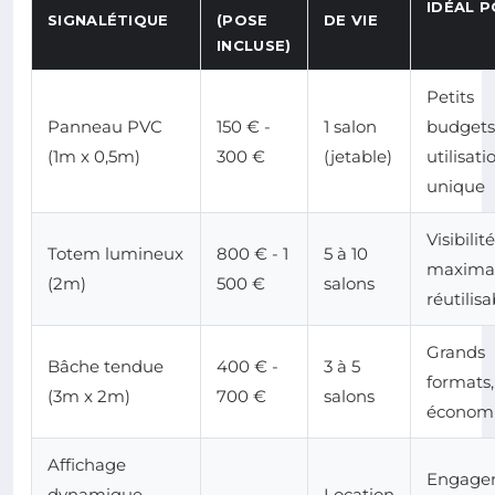
IDÉAL 
SIGNALÉTIQUE
(POSE
DE VIE
INCLUSE)
Petits
Panneau PVC
150 € -
1 salon
budgets
(1m x 0,5m)
300 €
(jetable)
utilisati
unique
Visibilité
Totem lumineux
800 € - 1
5 à 10
maximal
(2m)
500 €
salons
réutilisa
Grands
Bâche tendue
400 € -
3 à 5
formats,
(3m x 2m)
700 €
salons
économ
Affichage
Engage
dynamique
Location